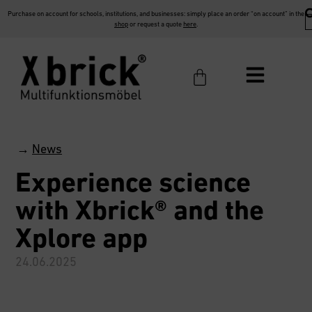
Purchase on account for schools, institutions, and businesses: simply place an order “on account” in the
shop
or request a quote
here
.
→
News
Experience science
with Xbrick® and the
Xplore app
24.06.2025