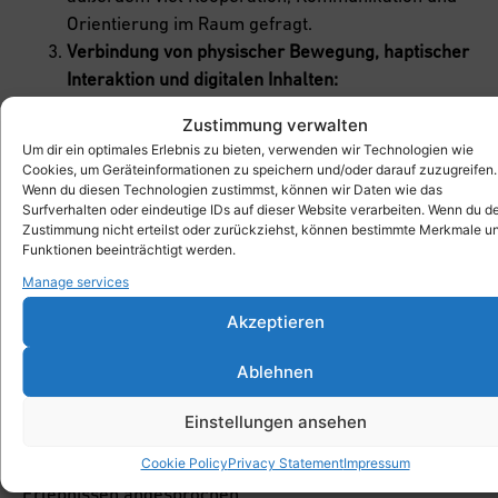
Orientierung im Raum gefragt.
Verbindung von physischer Bewegung, haptischer
Interaktion und digitalen Inhalten:
Die Aufgaben fördern räumliches Denken,
Zustimmung verwalten
Teamarbeit und motorische Fähigkeiten und bieten
Um dir ein optimales Erlebnis zu bieten, verwenden wir Technologien wie
ein spielerisches Kennenlernen von „Augmented
Cookies, um Geräteinformationen zu speichern und/oder darauf zuzugreifen.
Reality“ – die Spielenden bleiben dabei in
Wenn du diesen Technologien zustimmst, können wir Daten wie das
Surfverhalten oder eindeutige IDs auf dieser Website verarbeiten. Wenn du d
Bewegung und beschäftigen sich trotz digitaler
Zustimmung nicht erteilst oder zurückziehst, können bestimmte Merkmale u
Welt mit dem realen Raum. Xplore verbindet so
Funktionen beeinträchtigt werden.
das physische Spiel mit Xbrick® mit der digitalen
Manage services
Welt – immer in Bewegung und mit viel Spaß.
Akzeptieren
Möglichkeiten der Xplore App im Detail
Ablehnen
Bildung und Gamification:
Die App vermittelt Wissen spielerisch und interaktiv.
Einstellungen ansehen
Besonders junge Zielgruppen werden durch die
Cookie Policy
Privacy Statement
Impressum
Kombination aus physischen Elementen und digitalen
Erlebnissen angesprochen.