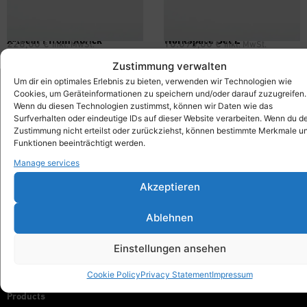
X-tseat f from Xbrick
Workspace Set L
228,00
€
10.095,00
€
inkl. MwSt.
inkl. MwSt.
Zustimmung verwalten
Um dir ein optimales Erlebnis zu bieten, verwenden wir Technologien wie
Cookies, um Geräteinformationen zu speichern und/oder darauf zuzugreifen.
Wenn du diesen Technologien zustimmst, können wir Daten wie das
Xbrick®
Surfverhalten oder eindeutige IDs auf dieser Website verarbeiten. Wenn du d
designed by wd3_spatial design
Zustimmung nicht erteilst oder zurückziehst, können bestimmte Merkmale u
wd3 GmbH
Funktionen beeinträchtigt werden.
Seidenstraße 57
Manage services
70174 Stuttgart
Akzeptieren
info@xbrick.eu
+49 711 284 977 20
Ablehnen
Follow Xbrick®
Einstellungen ansehen
Cookie Policy
Privacy Statement
Impressum
Products