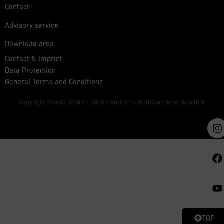
Contact
Advisory service
Download area
Contact & Imprint
Data Protection
General Terms and Conditions
Copyright © wd3 GmbH • 2025 •
Xbrick® – Multifunctional furniture
TOP