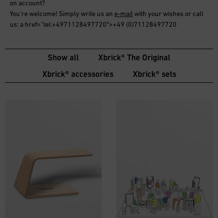
on account
?
You’re welcome! Simply write us an
e-mail
with your wishes or call
us: a href=”tel:+4971128497720″>+49 (0)71128497720
Show all
Xbrick® The Original
Xbrick® accessories
Xbrick® sets