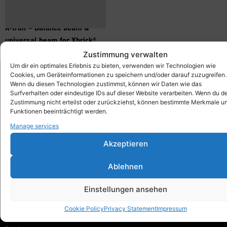
X-trail – Balance beam &
universal beam for Xbrick®
214,00
€
inkl. MwSt.
Zustimmung verwalten
Um dir ein optimales Erlebnis zu bieten, verwenden wir Technologien wie
Cookies, um Geräteinformationen zu speichern und/oder darauf zuzugreifen.
Wenn du diesen Technologien zustimmst, können wir Daten wie das
Surfverhalten oder eindeutige IDs auf dieser Website verarbeiten. Wenn du d
Xbrick®
Zustimmung nicht erteilst oder zurückziehst, können bestimmte Merkmale u
designed by wd3_spatial design
Funktionen beeinträchtigt werden.
wd3 GmbH
Manage services
Seidenstraße 57
70174 Stuttgart
Akzeptieren
info@xbrick.eu
Ablehnen
+49 711 284 977 20
Follow Xbrick®
Einstellungen ansehen
Cookie Policy
Privacy Statement
Impressum