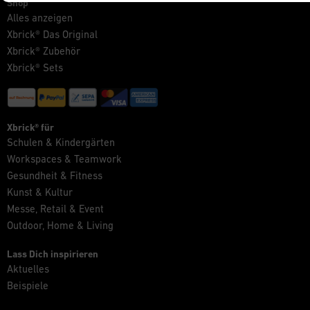
Shop
Alles anzeigen
Xbrick® Das Original
Xbrick® Zubehör
Xbrick® Sets
Xbrick® für
Schulen & Kindergärten
Workspaces & Teamwork
Gesundheit & Fitness
Kunst & Kultur
Messe, Retail & Event
Outdoor, Home & Living
Lass Dich inspirieren
Aktuelles
Beispiele