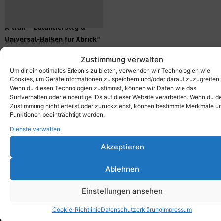
X-trail – Balanciersteg &
Universal-Balken für Xbrick®
214,00
€
inkl. MwSt.
Zustimmung verwalten
Um dir ein optimales Erlebnis zu bieten, verwenden wir Technologien wie
Cookies, um Geräteinformationen zu speichern und/oder darauf zuzugreifen.
Wenn du diesen Technologien zustimmst, können wir Daten wie das
Xbrick®
Surfverhalten oder eindeutige IDs auf dieser Website verarbeiten. Wenn du d
designed by wd3_spatial design
Zustimmung nicht erteilst oder zurückziehst, können bestimmte Merkmale u
wd3 GmbH
Funktionen beeinträchtigt werden.
Seidenstraße 57
Dienste verwalten
70174 Stuttgart
Akzeptieren
info@xbrick.eu
+49 711 284 977 20
Ablehnen
Folge Xbrick®
Einstellungen ansehen
Cookie-Richtlinie
Datenschutzerklärung
Impressum