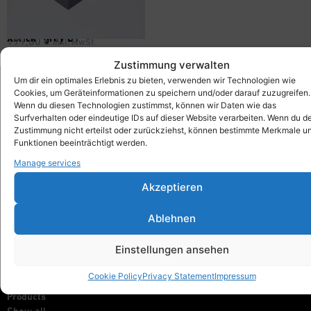
Xbrick® grey B1
199,00
€
inkl. MwSt.
Zustimmung verwalten
Um dir ein optimales Erlebnis zu bieten, verwenden wir Technologien wie
Cookies, um Geräteinformationen zu speichern und/oder darauf zuzugreifen.
Wenn du diesen Technologien zustimmst, können wir Daten wie das
Xbrick®
Surfverhalten oder eindeutige IDs auf dieser Website verarbeiten. Wenn du d
designed by wd3_spatial design
Zustimmung nicht erteilst oder zurückziehst, können bestimmte Merkmale u
wd3 GmbH
Funktionen beeinträchtigt werden.
Seidenstraße 57
Manage services
70174 Stuttgart
Akzeptieren
info@xbrick.eu
+49 711 284 977 20
Ablehnen
Follow Xbrick®
Einstellungen ansehen
Cookie Policy
Privacy Statement
Impressum
Products