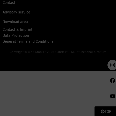
Contact
Advisory service
Download area
Contact & Imprint
Data Protection
General Terms and Conditions
Copyright © wd3 GmbH • 2025 •
Xbrick® – Multifunctional furniture
TOP