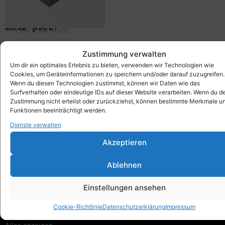
Xbrick® grau B1
199,00
€
inkl. MwSt.
Zustimmung verwalten
Um dir ein optimales Erlebnis zu bieten, verwenden wir Technologien wie
Cookies, um Geräteinformationen zu speichern und/oder darauf zuzugreifen.
Xbrick®
Wenn du diesen Technologien zustimmst, können wir Daten wie das
designed by wd3_spatial design
Surfverhalten oder eindeutige IDs auf dieser Website verarbeiten. Wenn du d
Zustimmung nicht erteilst oder zurückziehst, können bestimmte Merkmale u
wd3 GmbH
Funktionen beeinträchtigt werden.
Seidenstraße 57
70174 Stuttgart
Dienste verwalten
Akzeptieren
info@xbrick.eu
+49 711 284 977 20
Ablehnen
Folge Xbrick®
Einstellungen ansehen
Cookie-Richtlinie
Datenschutzerklärung
Impressum
Shop