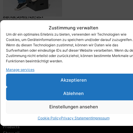
Xbrick STARTER-SET
249,00
€
inkl. MwSt.
Zustimmung verwalten
Um dir ein optimales Erlebnis zu bieten, verwenden wir Technologien wie
Cookies, um Geräteinformationen zu speichern und/oder darauf zuzugreifen.
Wenn du diesen Technologien zustimmst, können wir Daten wie das
Xbrick®
Surfverhalten oder eindeutige IDs auf dieser Website verarbeiten. Wenn du d
designed by wd3_spatial design
Zustimmung nicht erteilst oder zurückziehst, können bestimmte Merkmale u
wd3 GmbH
Funktionen beeinträchtigt werden.
Seidenstraße 57
Manage services
70174 Stuttgart
Akzeptieren
info@xbrick.eu
+49 711 284 977 20
Ablehnen
Follow Xbrick®
Einstellungen ansehen
Cookie Policy
Privacy Statement
Impressum
Products