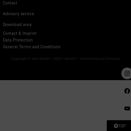
Contact
Advisory service
Download area
Contact & Imprint
Data Protection
General Terms and Conditions
Copyright © wd3 GmbH • 2025 •
Xbrick® – Multifunctional furniture
TOP