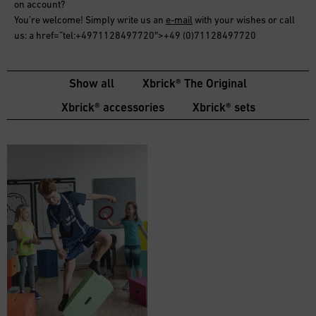
on account
?
You’re welcome! Simply write us an
e-mail
with your wishes or call
us: a href=”tel:+4971128497720″>+49 (0)71128497720
Show all
Xbrick® The Original
Xbrick® accessories
Xbrick® sets