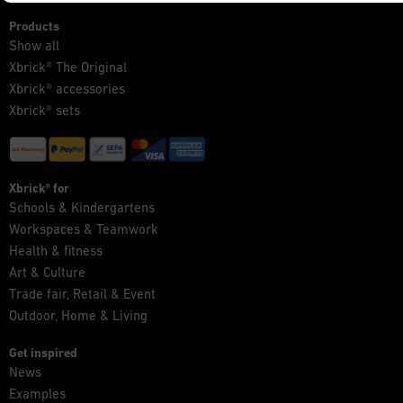
Products
Show all
Xbrick® The Original
Xbrick® accessories
Xbrick® sets
Xbrick® for
Schools & Kindergartens
Workspaces & Teamwork
Health & fitness
Art & Culture
Trade fair, Retail & Event
Outdoor, Home & Living
Get inspired
News
Examples