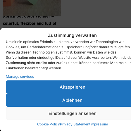
Xbrick Set Color Wonder –
colorful, flexible and full of
movement
5.229,00
€
inkl. MwSt.
Zustimmung verwalten
Um dir ein optimales Erlebnis zu bieten, verwenden wir Technologien wie
Cookies, um Geräteinformationen zu speichern und/oder darauf zuzugreifen.
Wenn du diesen Technologien zustimmst, können wir Daten wie das
Surfverhalten oder eindeutige IDs auf dieser Website verarbeiten. Wenn du d
Xbrick®
Zustimmung nicht erteilst oder zurückziehst, können bestimmte Merkmale u
designed by wd3_spatial design
Funktionen beeinträchtigt werden.
wd3 GmbH
Manage services
Seidenstraße 57
Akzeptieren
70174 Stuttgart
info@xbrick.eu
Ablehnen
+49 711 284 977 20
Follow Xbrick®
Einstellungen ansehen
Cookie Policy
Privacy Statement
Impressum