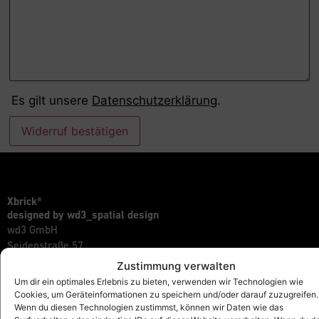
Es gilt unsere
Datenschutzerklärung
.
Widerruf bestätigen
Xbrick®
designed by wd3_spatial design
wd3 GmbH
Seidenstraße 57
70174 Stuttgart
Zustimmung verwalten
Um dir ein optimales Erlebnis zu bieten, verwenden wir Technologien wie
info@xbrick.eu
Cookies, um Geräteinformationen zu speichern und/oder darauf zuzugreifen.
+49 711 284 977 20
Wenn du diesen Technologien zustimmst, können wir Daten wie das
Folge Xbrick®