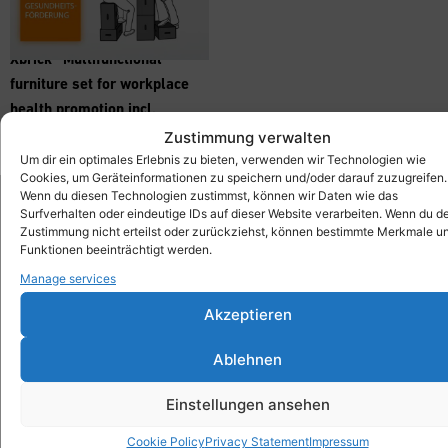
Xbrick® Multifunctional
furniture set for workplace
health promotion incl.
workshop
Zustimmung verwalten
1.979,00
€
inkl. MwSt.
Um dir ein optimales Erlebnis zu bieten, verwenden wir Technologien wie
Cookies, um Geräteinformationen zu speichern und/oder darauf zuzugreifen.
Wenn du diesen Technologien zustimmst, können wir Daten wie das
Surfverhalten oder eindeutige IDs auf dieser Website verarbeiten. Wenn du d
Zustimmung nicht erteilst oder zurückziehst, können bestimmte Merkmale u
Xbrick®
Funktionen beeinträchtigt werden.
designed by wd3_spatial design
Manage services
wd3 GmbH
Seidenstraße 57
Akzeptieren
70174 Stuttgart
Ablehnen
info@xbrick.eu
+49 711 284 977 20
Einstellungen ansehen
Follow Xbrick®
Cookie Policy
Privacy Statement
Impressum