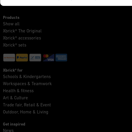
Products
Show all
Xbrick® The Original
Xbrick® accessories
Xbrick® sets
Xbrick® for
Schools & Kindergartens
Workspaces & Teamwork
Health & fitness
Art & Culture
Trade fair, Retail & Event
Outdoor, Home & Living
Get inspired
News