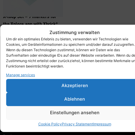
X-loop Set – 9 markers for
the Xplore app with Xbrick®
476,00
€
inkl. MwSt.
Zustimmung verwalten
Um dir ein optimales Erlebnis zu bieten, verwenden wir Technologien wie
Cookies, um Geräteinformationen zu speichern und/oder darauf zuzugreifen.
Wenn du diesen Technologien zustimmst, können wir Daten wie das
Surfverhalten oder eindeutige IDs auf dieser Website verarbeiten. Wenn du d
Xbrick®
Zustimmung nicht erteilst oder zurückziehst, können bestimmte Merkmale u
designed by wd3_spatial design
Funktionen beeinträchtigt werden.
wd3 GmbH
Manage services
Seidenstraße 57
70174 Stuttgart
Akzeptieren
info@xbrick.eu
Ablehnen
+49 711 284 977 20
Follow Xbrick®
Einstellungen ansehen
Cookie Policy
Privacy Statement
Impressum