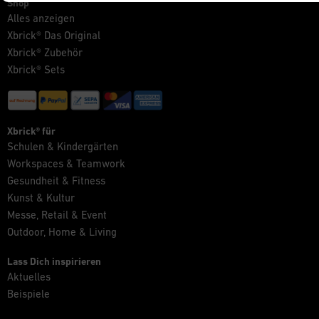
Shop
Alles anzeigen
Xbrick® Das Original
Xbrick® Zubehör
Xbrick® Sets
Xbrick® für
Schulen & Kindergärten
Workspaces & Teamwork
Gesundheit & Fitness
Kunst & Kultur
Messe, Retail & Event
Outdoor, Home & Living
Lass Dich inspirieren
Aktuelles
Beispiele