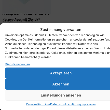
X-loop Set – 9 Marker für die
Xplore App mit Xbrick®
476,00
€
inkl. MwSt.
Zustimmung verwalten
Um dir ein optimales Erlebnis zu bieten, verwenden wir Technologien wie
Cookies, um Geräteinformationen zu speichern und/oder darauf zuzugreifen.
Wenn du diesen Technologien zustimmst, können wir Daten wie das
Xbrick®
Surfverhalten oder eindeutige IDs auf dieser Website verarbeiten. Wenn du d
designed by wd3_spatial design
Zustimmung nicht erteilst oder zurückziehst, können bestimmte Merkmale u
wd3 GmbH
Funktionen beeinträchtigt werden.
Seidenstraße 57
Dienste verwalten
70174 Stuttgart
Akzeptieren
info@xbrick.eu
+49 711 284 977 20
Ablehnen
Folge Xbrick®
Einstellungen ansehen
Cookie-Richtlinie
Datenschutzerklärung
Impressum