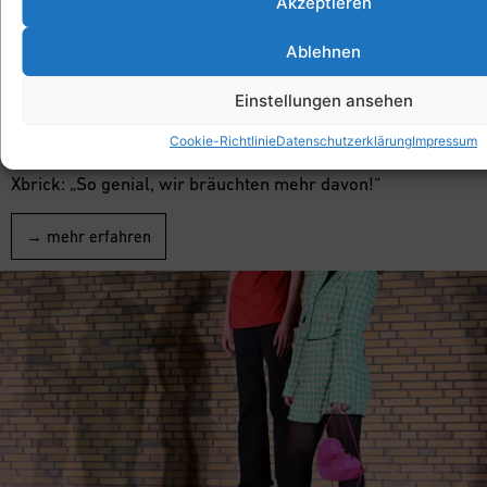
Akzeptieren
Ein gutes Beispiel
Die Theater-AG am Schickhardt Gymnasium in
Herrenberg
Ablehnen
Traditionelle Bühnenbilder und Oldschool-Kulissen
Einstellungen ansehen
werden in der Theaterpädagogik zunehmend von
einfachen Elementen fürs freie Improvisieren und
Cookie-Richtlinie
Datenschutzerklärung
Impressum
spontane Spielen abgelöst. Fazit nach der 2. Spielzeit mit
Xbrick: „So genial, wir bräuchten mehr davon!“
→ mehr erfahren