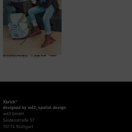
Kinderhocker – Xbrick®-Set
652,00
€
inkl. MwSt.
Xbrick®
designed by wd3_spatial design
wd3 GmbH
Seidenstraße 57
70174 Stuttgart