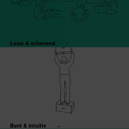
Leise & schonend ↑
einfach geräuschlos umbauen, keine harten Kanten,
kein Kratzen auf Böden
Bunt & intuitiv ←