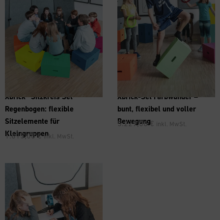
Xbrick® Sitzkreis Set
Xbrick-Set Farbwunder –
Regenbogen: flexible
bunt, flexibel und voller
Sitzelemente für
Bewegung
5.229,00
€
inkl. MwSt.
Kleingruppen
1.615,00
€
inkl. MwSt.