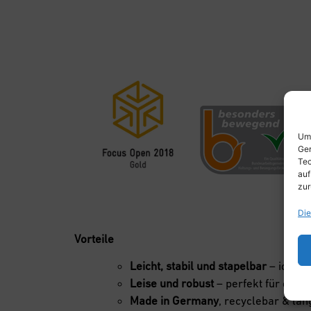
Um 
Ger
Tec
auf
zur
Die
Vorteile
Leicht, stabil und stapelbar
– ideal 
Leise und robust
– perfekt für den S
Made in Germany
, recyclebar & lan