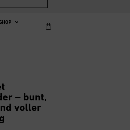
SHOP
et
er – bunt,
und voller
g