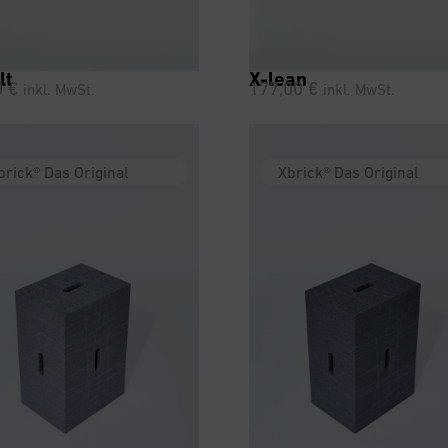
lt
X-lean
0
€
177,00
€
inkl. MwSt.
inkl. MwSt.
brick® Das Original
Xbrick® Das Original