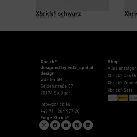
Xbrick® schwarz
Xbri
118,00
€
154,
inkl. MwSt.
Xbrick®
Shop
designed by wd3_spatial
Alles anzeigen
design
Xbrick® Das Or
wd3 GmbH
Xbrick® Zubeh
Seidenstraße 57
Xbrick® Sets
70174 Stuttgart
info@xbrick.eu
+49 711 284 977 20
Folge Xbrick®