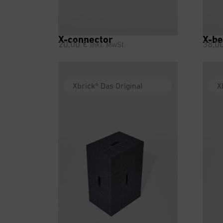
X-connector
X-be
20,00
€
38,0
inkl. MwSt.
Xbrick® Das Original
X