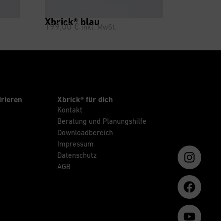
Xbrick® blau
199,00
€
inkl. MwSt.
irieren
Xbrick® für dich
Kontakt
Beratung und Planungshilfe
Downloadbereich
Impressum
Datenschutz
AGB