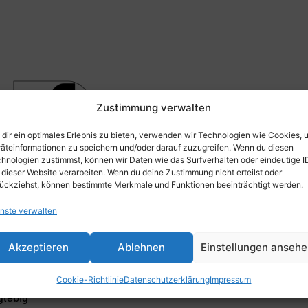
Zustimmung verwalten
dir ein optimales Erlebnis zu bieten, verwenden wir Technologien wie Cookies, 
äteinformationen zu speichern und/oder darauf zuzugreifen. Wenn du diesen
hnologien zustimmst, können wir Daten wie das Surfverhalten oder eindeutige I
 dieser Website verarbeiten. Wenn du deine Zustimmung nicht erteilst oder
ückziehst, können bestimmte Merkmale und Funktionen beeinträchtigt werden.
nste verwalten
Akzeptieren
Ablehnen
Einstellungen anseh
für Kinderhände und flexible Räume
chulalltag
Cookie-Richtlinie
Datenschutzerklärung
Impressum
glebig