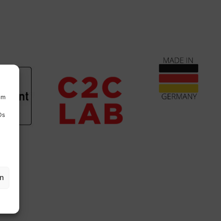
um
Ds
en