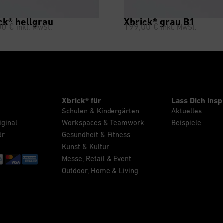
ck® hellgrau
Xbrick® grau B1
00
€
199,00
€
inkl. MwSt.
inkl. MwSt.
Xbrick® für
Lass Dich insp
Schulen & Kindergärten
Aktuelles
iginal
Workspaces & Teamwork
Beispiele
ör
Gesundheit & Fitness
Kunst & Kultur
Messe, Retail & Event
Outdoor, Home & Living