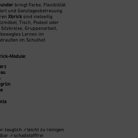
wunder
bringt Farbe, Flexibilität
Hort und Ganztagesbetreuung.
aren
Xbrick
sind vielseitig
itzmöbel, Tisch, Podest oder
 Sitzkreise, Gruppenarbeit,
r bewegtes Lernen im
draußen im Schulhof.
rick-Module
:
arz
rau
n
-grün
ge
nta
r-tauglich ✓leicht zu reinigen
bar ✓schadstofffrei