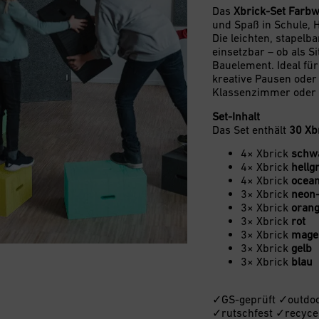
Das
Xbrick-Set Farb
und Spaß in Schule, 
Die leichten, stapelb
einsetzbar – ob als S
Bauelement. Ideal für
kreative Pausen ode
Klassenzimmer oder 
Set-Inhalt
Das Set enthält
30 Xb
4× Xbrick
schw
4× Xbrick
hellg
4× Xbrick
ocea
3× Xbrick
neon
3× Xbrick
oran
3× Xbrick
rot
3× Xbrick
mage
3× Xbrick
gelb
3× Xbrick
blau
✓GS-geprüft ✓outdoo
✓rutschfest ✓recycel