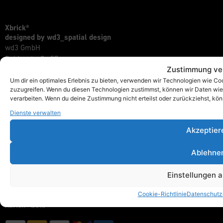
Xbrick®
designed by wd3_spatial design
wd3 GmbH
Seidenstraße 57
Zustimmung ve
70174 Stuttgart
Um dir ein optimales Erlebnis zu bieten, verwenden wir Technologien wie Co
info@xbrick.eu
zuzugreifen. Wenn du diesen Technologien zustimmst, können wir Daten wie d
verarbeiten. Wenn du deine Zustimmung nicht erteilst oder zurückziehst, k
+49 711 284 977 20
Folge Xbrick®
Dienste verwalten
Akzeptier
Ablehne
Shop
Alles anzeigen
Einstellungen 
Xbrick® Das Original
Xbrick® Zubehör
Cookie-Richtlinie
Datenschutz
Xbrick® Sets