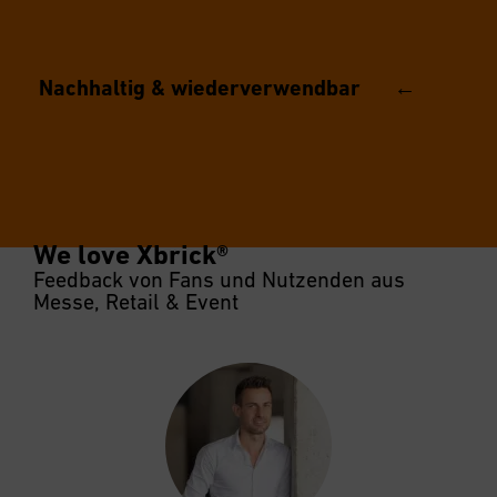
macht alles mit: vom sonnigen Street-Festival bis zur
Nachhaltig & wiederverwendbar ←
Messehalle. So bleibt alles flexibel.
We love Xbrick®
Feedback von Fans und Nutzenden aus
Messe, Retail & Event