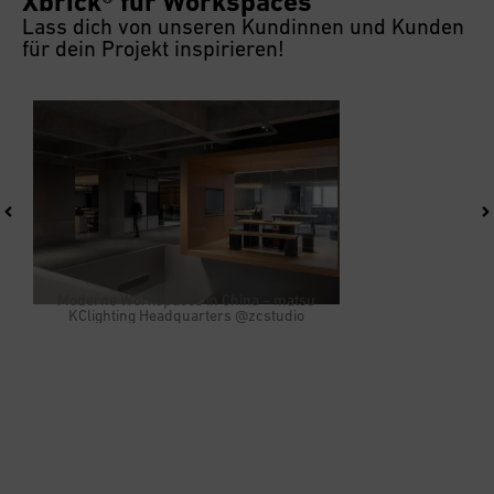
Xbrick® für Workspaces
Lass dich von unseren Kundinnen und Kunden
für dein Projekt inspirieren!
Moderne Workspaces in China – matsu
KClighting Headquarters @zcstudio
Fun Fact:
Stehende Meetings sind 35 % kürzer als
Meetings im Sitzen! Außerdem aktiviert
Bewegung unsere Gehirnareale stärker.