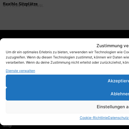
flexible Sitzplätze
4.795,00
€
inkl. MwSt.
Zustimmung ve
Xbrick®
Um dir ein optimales Erlebnis zu bieten, verwenden wir Technologien wie Co
designed by wd3_spatial design
zuzugreifen. Wenn du diesen Technologien zustimmst, können wir Daten wie d
wd3 GmbH
verarbeiten. Wenn du deine Zustimmung nicht erteilst oder zurückziehst, k
Seidenstraße 57
Dienste verwalten
70174 Stuttgart
Akzeptier
info@xbrick.eu
+49 711 284 977 20
Ablehne
Folge Xbrick®
Einstellungen 
Cookie-Richtlinie
Datenschutz
Shop