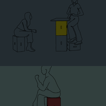
Bewegliches Mobiliar für bewegte
Denkprozesse ↑
Ausprobieren & Experimentieren, spielerisch mit
Problemstellungen umgehen – neuartige Möbel helfen
Flexibilität durch Modularität ←