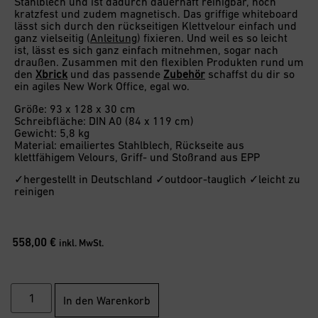
Stahlblech und ist dadurch dauerhaft reinigbar, hoch
kratzfest und zudem magnetisch. Das griffige whiteboard
lässt sich durch den rückseitigen Klettvelour einfach und
ganz vielseitig (
Anleitung
) fixieren. Und weil es so leicht
ist, lässt es sich ganz einfach mitnehmen, sogar nach
draußen. Zusammen mit den flexiblen Produkten rund um
den
Xbrick
und das passende
Zubehör
schaffst du dir so
ein agiles New Work Office, egal wo.
Größe: 93 x 128 x 30 cm
Schreibfläche: DIN A0 (84 x 119 cm)
Gewicht: 5,8 kg
Material: emailiertes Stahlblech, Rückseite aus
klettfähigem Velours, Griff- und Stoßrand aus EPP
✓hergestellt in Deutschland ✓outdoor-tauglich ✓leicht zu
reinigen
558,00
€
inkl. MwSt.
In den Warenkorb