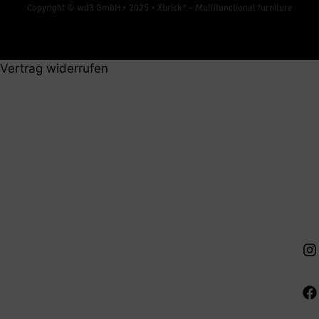
Copyright © wd3 GmbH • 2025 •
Xbrick® – Multifunctional furniture
Vertrag widerrufen