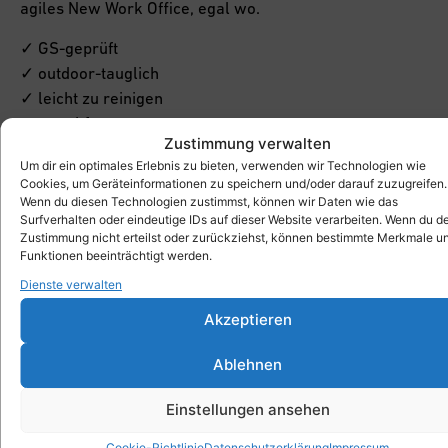
agiles New Work Office, egal wo.
✓ GS-geprüft
✓ outdoor-tauglich
✓ leicht zu reinigen
✓ rutschfest
Zustimmung verwalten
✓ recycelbar
Um dir ein optimales Erlebnis zu bieten, verwenden wir Technologien wie
✓ schadstofffrei
Cookies, um Geräteinformationen zu speichern und/oder darauf zuzugreifen.
Wenn du diesen Technologien zustimmst, können wir Daten wie das
Hersteller:
Surfverhalten oder eindeutige IDs auf dieser Website verarbeiten. Wenn du d
wp_westermann products
Zustimmung nicht erteilst oder zurückziehst, können bestimmte Merkmale u
Funktionen beeinträchtigt werden.
Karl Westermann GmbH & Co.KG
Dienste verwalten
Albstraße 1
D-73770 Denkendorf
Akzeptieren
info@westermann-products.com
Ablehnen
Einstellungen ansehen
Cookie-Richtlinie
Datenschutzerklärung
Impressum