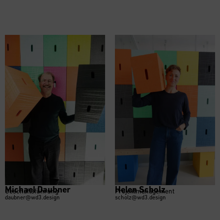
Michael Daubner
Helen Scholz
Geschäftsführung
Projektmanagement
daubner@wd3.design
scholz@wd3.design