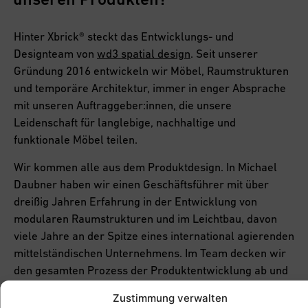
Hinter Xbrick® steckt das Entwicklungs- und
Designteam von
wd3 spatial design
. Seit unserer
Gründung 2016 entwickeln wir Möbel, Raumstrukturen
und temporäre Architektur, immer in enger Absprache
mit unseren Auftraggeber:innen, die unsere
Leidenschaft für langlebige, nachhaltige und
funktionale Möbel teilen.
Wir kommen alle aus dem Produktdesign. In Michael
Daubner haben wir einen Geschäftsführer mit über
dreißig Jahren Erfahrung in der Entwicklung von
modularen Raumstrukturen und im Leichtbau, davon
viele Jahre an der Spitze eines international agierenden
mittelständischen Unternehmens. Im Team decken wir
den gesamten Prozess der Produktentwicklung ab und
bieten unseren Auftraggeber:innen das komplette
Zustimmung verwalten
Projektmanagement von Konzeption und Konstruktion