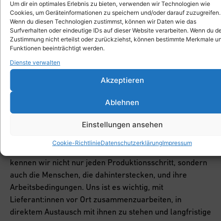
Um dir ein optimales Erlebnis zu bieten, verwenden wir Technologien wie
über das Design bis zur Produktkommunikation.
Cookies, um Geräteinformationen zu speichern und/oder darauf zuzugreifen.
Wenn du diesen Technologien zustimmst, können wir Daten wie das
Surfverhalten oder eindeutige IDs auf dieser Website verarbeiten. Wenn du d
Den Multifunktionshocker Xbrick® haben wir entwickelt,
Zustimmung nicht erteilst oder zurückziehst, können bestimmte Merkmale u
Funktionen beeinträchtigt werden.
auf der Suche nach einem Minimalmöbel zum
Dienste verwalten
unkomplizierten Setzen, Stellen, Legen. Wir
vertreiben Xbrick® selbst im In- und Ausland und
Akzeptieren
können den gesamten Produktzyklus und die
Vermarktung nach unseren Vorstellungen steuern:
Ablehnen
Produziert wird Xbrick® in Süddeutschland, Montage
Einstellungen ansehen
und Versand nehmen Mitarbeiter:innen der Remstal
Werkstätten der Diakonie Stetten e. V. vor, einer
Cookie-Richtlinie
Datenschutzerklärung
Impressum
anerkannten Werkstatt für behinderte Menschen. Damit
kennen wir nicht nur jeden Produktionsschritt, sondern
auch die Menschen, die dahinterstecken, und ihre
Arbeitsbedingungen. Uns ist es wichtig, mit
Lieferant:innen vor Ort zusammenzuarbeiten, in
direktem Austausch mit ihnen zu stehen und langfristige