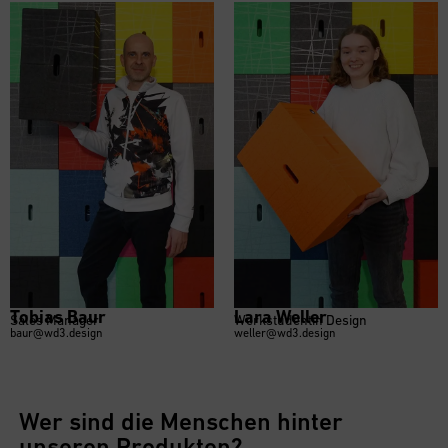
Tobias Baur
Lara Weller
Sales Manager
Werkstudentin Design
baur@wd3.design
weller@wd3.design
Wer sind die Menschen hinter
unseren Produkten?