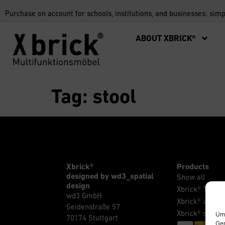
Purchase on account for schools, institutions, and businesses: sim
ABOUT XBRICK®
Tag:
stool
Xbrick®
Products
designed by wd3_spatial
Show all
design
Xbrick® The Or
wd3 GmbH
Xbrick® access
Seidenstraße 57
Xbrick® sets
Um 
70174 Stuttgart
Ger