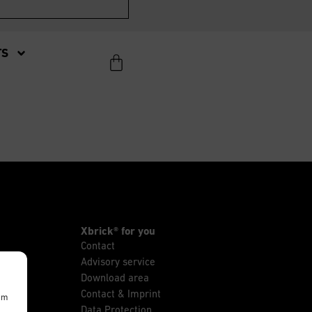
TS
Xbrick® for you
Contact
Advisory service
Download area
Contact & Imprint
um
Data Protection