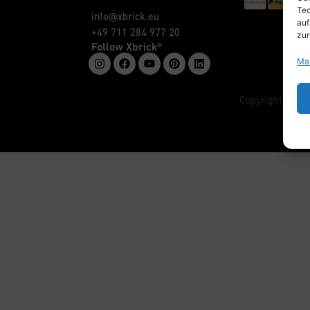
Tec
info@xbrick.eu
auf
+49 711 284 977 20
zur
Follow Xbrick®
Ma
Copyright © w