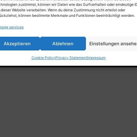
Trade fair, Retail & Event
hnologien zustimmst, können wir Daten wie das Surfverhalten oder eindeutige I
Outdoor, Home & Living
 dieser Website verarbeiten. Wenn du deine Zustimmung nicht erteilst oder
ückziehst, können bestimmte Merkmale und Funktionen beeinträchtigt werden.
nage services
Akzeptieren
Ablehnen
Einstellungen anseh
d3 GmbH • 2025 •
Xbrick® – Multifunctional furniture
Cookie Policy
Privacy Statement
Impressum