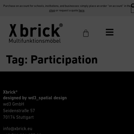
Purchase on account for schools, institutions, and businesses: simply place an order “on account” in the
shop
or request a quote
here
.
Tag:
Participation
Xbrick®
designed by wd3_spatial design
wd3 GmbH
Seidenstraße 57
70174 Stuttgart
info@xbrick.eu