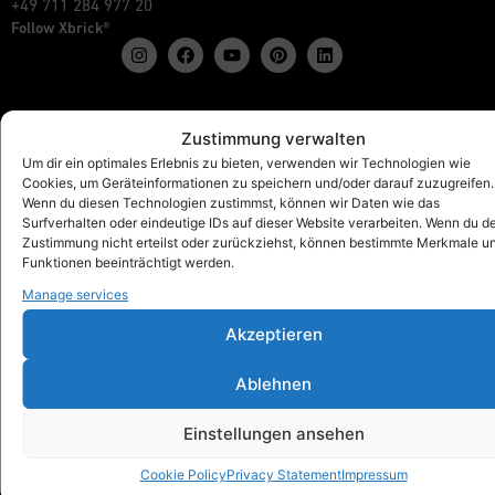
+49 711 284 977 20
Follow Xbrick®
Products
Zustimmung verwalten
Show all
Um dir ein optimales Erlebnis zu bieten, verwenden wir Technologien wie
Cookies, um Geräteinformationen zu speichern und/oder darauf zuzugreifen.
Xbrick® The Original
Wenn du diesen Technologien zustimmst, können wir Daten wie das
Xbrick® accessories
Surfverhalten oder eindeutige IDs auf dieser Website verarbeiten. Wenn du d
Xbrick® sets
Zustimmung nicht erteilst oder zurückziehst, können bestimmte Merkmale u
Funktionen beeinträchtigt werden.
Manage services
Akzeptieren
Xbrick® for
Schools & Kindergartens
Ablehnen
Workspaces & Teamwork
Health & fitness
Einstellungen ansehen
Art & Culture
Trade fair, Retail & Event
Cookie Policy
Privacy Statement
Impressum
Outdoor, Home & Living