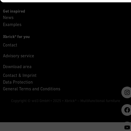
Get inspired
News
Examples
Xbrick® for you
Contact
Advisory service
Download area
Contact & Imprint
Data Protection
General Terms and Conditions
Copyright © wd3 GmbH • 2025 •
Xbrick® – Multifunctional furniture