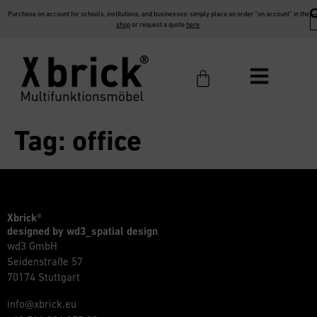
Purchase on account for schools, institutions, and businesses: simply place an order “on account” in the
shop
or request a quote
here
.
Tag:
office
Xbrick®
designed by wd3_spatial design
wd3 GmbH
Seidenstraße 57
70174 Stuttgart
info@xbrick.eu