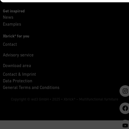
Get inspired
News
Examples
Xbrick® for you
Contact
Advisory service
Download area
Contact & Imprint
Data Protection
General Terms and Conditions
Copyright © wd3 GmbH • 2025 •
Xbrick® – Multifunctional furniture