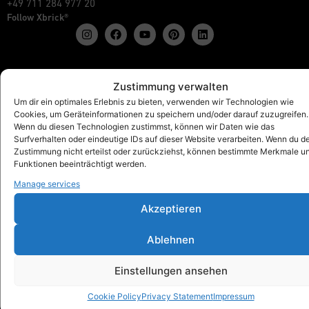
+49 711 284 977 20
Follow Xbrick®
Products
Zustimmung verwalten
Show all
Um dir ein optimales Erlebnis zu bieten, verwenden wir Technologien wie
Cookies, um Geräteinformationen zu speichern und/oder darauf zuzugreifen.
Xbrick® The Original
Wenn du diesen Technologien zustimmst, können wir Daten wie das
Xbrick® accessories
Surfverhalten oder eindeutige IDs auf dieser Website verarbeiten. Wenn du d
Xbrick® sets
Zustimmung nicht erteilst oder zurückziehst, können bestimmte Merkmale u
Funktionen beeinträchtigt werden.
Manage services
Akzeptieren
Xbrick® for
Schools & Kindergartens
Ablehnen
Workspaces & Teamwork
Health & fitness
Einstellungen ansehen
Art & Culture
Trade fair, Retail & Event
Cookie Policy
Privacy Statement
Impressum
Outdoor, Home & Living