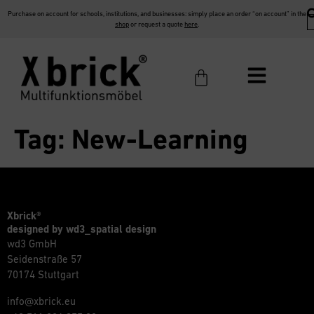
Purchase on account for schools, institutions, and businesses: simply place an order “on account” in the
shop
or request a quote
here
.
Tag:
New-Learning
Xbrick®
designed by wd3_spatial design
wd3 GmbH
Seidenstraße 57
70174 Stuttgart
info@xbrick.eu