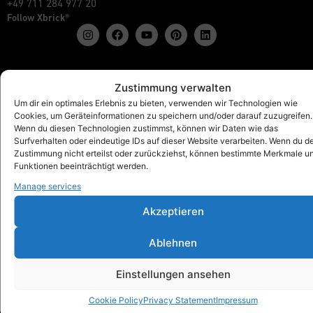
+49 711 284 977 20
Follow Xbrick®
Products
Zustimmung verwalten
Show all
Um dir ein optimales Erlebnis zu bieten, verwenden wir Technologien wie
Cookies, um Geräteinformationen zu speichern und/oder darauf zuzugreifen.
Xbrick® The Original
Wenn du diesen Technologien zustimmst, können wir Daten wie das
Xbrick® accessories
Surfverhalten oder eindeutige IDs auf dieser Website verarbeiten. Wenn du d
Xbrick® sets
Zustimmung nicht erteilst oder zurückziehst, können bestimmte Merkmale u
Funktionen beeinträchtigt werden.
Manage services
Akzeptieren
Xbrick® for
Schools & Kindergartens
Ablehnen
Workspaces & Teamwork
Health & fitness
Einstellungen ansehen
Art & Culture
Trade fair, Retail & Event
Cookie Policy
Privacy Statement
Impressum
Outdoor, Home & Living