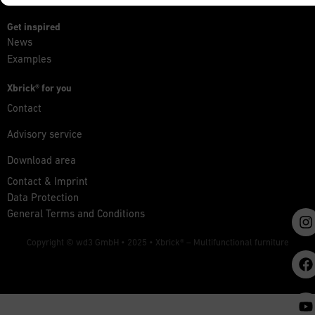
Get inspired
News
Examples
Xbrick® for you
Contact
Advisory service
Download area
Contact & Imprint
Data Protection
General Terms and Conditions
Copyright © wd3 GmbH • 2025 •
Xbrick® – Multifunctional furniture