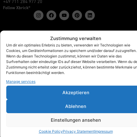
+49 711 284 977 20
Follow Xbrick®
Products
Zustimmung verwalten
Show all
Um dir ein optimales Erlebnis zu bieten, verwenden wir Technologien wie
Cookies, um Geräteinformationen zu speichern und/oder darauf zuzugreifen.
Xbrick® The Original
Wenn du diesen Technologien zustimmst, können wir Daten wie das
Xbrick® accessories
Surfverhalten oder eindeutige IDs auf dieser Website verarbeiten. Wenn du d
Xbrick® sets
Zustimmung nicht erteilst oder zurückziehst, können bestimmte Merkmale u
Funktionen beeinträchtigt werden.
Manage services
Akzeptieren
Xbrick® for
Schools & Kindergartens
Ablehnen
Workspaces & Teamwork
Health & fitness
Einstellungen ansehen
Art & Culture
Trade fair, Retail & Event
Cookie Policy
Privacy Statement
Impressum
Outdoor, Home & Living