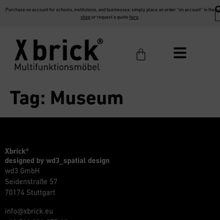
Purchase on account for schools, institutions, and businesses: simply place an order “on account” in the
shop
or request a quote
here
.
Tag:
Museum
Xbrick®
designed by wd3_spatial design
wd3 GmbH
Seidenstraße 57
70174 Stuttgart
info@xbrick.eu