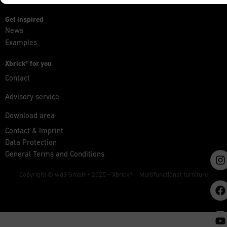
Get inspired
News
Examples
Xbrick® for you
Contact
Advisory service
Download area
Contact & Imprint
Data Protection
General Terms and Conditions
Copyright © wd3 GmbH • 2025 •
Xbrick® – Multifunctional furniture