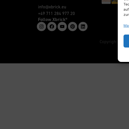
Tec
info@xbrick.eu
auf
+49 711 284 977 20
zur
Follow Xbrick®
Ma
Copyright © w