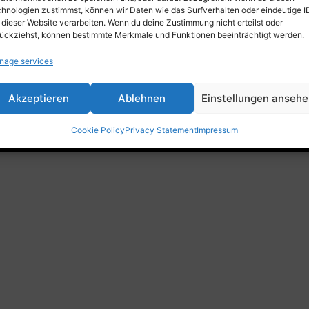
Trade fair, Retail & Event
hnologien zustimmst, können wir Daten wie das Surfverhalten oder eindeutige I
Outdoor, Home & Living
 dieser Website verarbeiten. Wenn du deine Zustimmung nicht erteilst oder
ückziehst, können bestimmte Merkmale und Funktionen beeinträchtigt werden.
nage services
Akzeptieren
Ablehnen
Einstellungen anseh
d3 GmbH • 2025 •
Xbrick® – Multifunctional furniture
Cookie Policy
Privacy Statement
Impressum