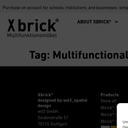
Purchase on account for schools, institutions, and businesses: sim
ABOUT XBRICK®
Tag:
Multifunctional
Xbrick®
Products
designed by wd3_spatial
Show all
design
Xbrick® The Or
wd3 GmbH
Xbrick® access
Seidenstraße 57
Xbrick® sets
Um 
70174 Stuttgart
Ger