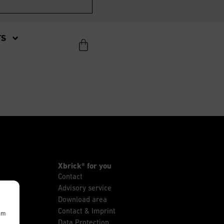
TS
Xbrick® for you
Contact
Advisory service
Download area
Contact & Imprint
um
Data Protection