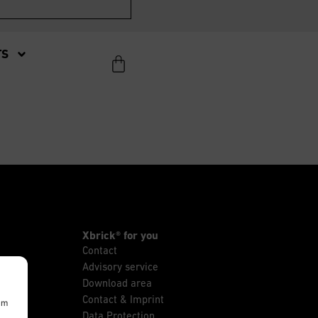
TS
Xbrick® for you
Contact
Advisory service
Download area
Contact & Imprint
um
Data Protection