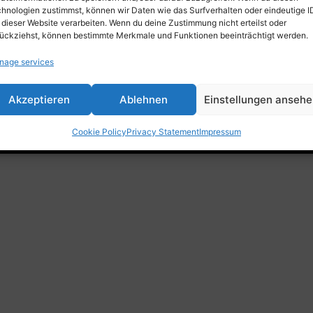
Trade fair, Retail & Event
hnologien zustimmst, können wir Daten wie das Surfverhalten oder eindeutige I
Outdoor, Home & Living
 dieser Website verarbeiten. Wenn du deine Zustimmung nicht erteilst oder
ückziehst, können bestimmte Merkmale und Funktionen beeinträchtigt werden.
nage services
Akzeptieren
Ablehnen
Einstellungen anseh
d3 GmbH • 2025 •
Xbrick® – Multifunctional furniture
Cookie Policy
Privacy Statement
Impressum