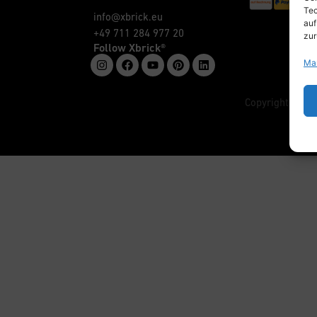
Tec
info@xbrick.eu
auf
+49 711 284 977 20
zur
Follow Xbrick®
Ma
Copyright © w