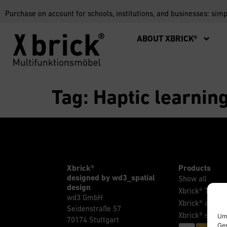
Purchase on account for schools, institutions, and businesses: sim
ABOUT XBRICK®
Tag:
Haptic learnin
Xbrick®
Products
designed by wd3_spatial
Show all
design
Xbrick® The Or
wd3 GmbH
Xbrick® access
Seidenstraße 57
Xbrick® sets
Um 
70174 Stuttgart
Ger