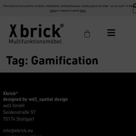
Purchase on account for schools, institutions, and businesses: simply place an order “on account” in the
shop
or request a quote
here
.
Tag:
Gamification
Xbrick®
designed by wd3_spatial design
wd3 GmbH
Seidenstraße 57
70174 Stuttgart
info@xbrick.eu