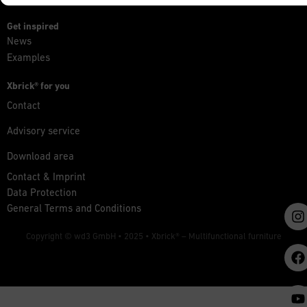
Get inspired
News
Examples
Xbrick® for you
Contact
Advisory service
Download area
Contact & Imprint
Data Protection
General Terms and Conditions
Copyright © wd3 GmbH • 2025 •
Xbrick® – Multifunctional furniture