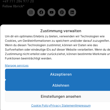
+49 711 284 977 20
Follow Xbrick®
Products
Zustimmung verwalten
Show all
Um dir ein optimales Erlebnis zu bieten, verwenden wir Technologien wie
Cookies, um Geräteinformationen zu speichern und/oder darauf zuzugreifen.
Xbrick® The Original
Wenn du diesen Technologien zustimmst, können wir Daten wie das
Xbrick® accessories
Surfverhalten oder eindeutige IDs auf dieser Website verarbeiten. Wenn du d
Xbrick® sets
Zustimmung nicht erteilst oder zurückziehst, können bestimmte Merkmale u
Funktionen beeinträchtigt werden.
Manage services
Akzeptieren
Xbrick® for
Schools & Kindergartens
Ablehnen
Workspaces & Teamwork
Health & fitness
Einstellungen ansehen
Art & Culture
Trade fair, Retail & Event
Cookie Policy
Privacy Statement
Impressum
Outdoor, Home & Living