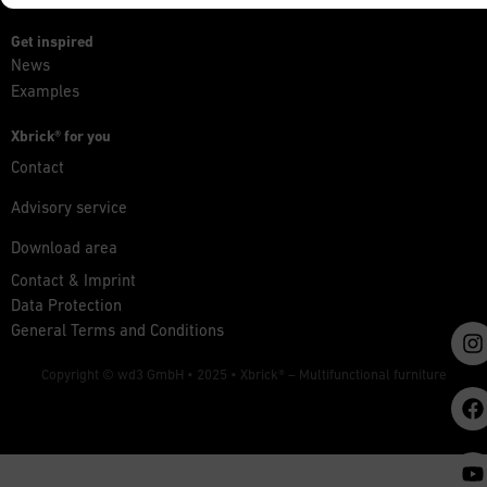
Get inspired
News
Examples
Xbrick® for you
Contact
Advisory service
Download area
Contact & Imprint
Data Protection
General Terms and Conditions
Copyright © wd3 GmbH • 2025 •
Xbrick® – Multifunctional furniture