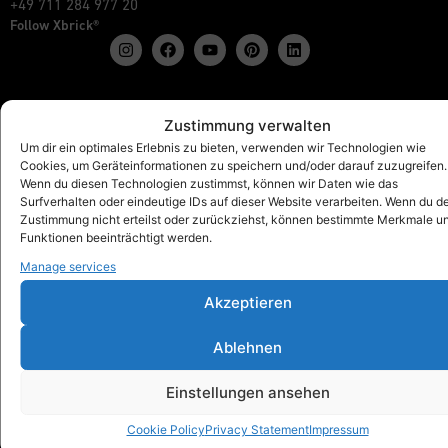
+49 711 284 977 20
Follow Xbrick®
Products
Zustimmung verwalten
Show all
Um dir ein optimales Erlebnis zu bieten, verwenden wir Technologien wie
Cookies, um Geräteinformationen zu speichern und/oder darauf zuzugreifen.
Xbrick® The Original
Wenn du diesen Technologien zustimmst, können wir Daten wie das
Xbrick® accessories
Surfverhalten oder eindeutige IDs auf dieser Website verarbeiten. Wenn du d
Xbrick® sets
Zustimmung nicht erteilst oder zurückziehst, können bestimmte Merkmale u
Funktionen beeinträchtigt werden.
Manage services
Akzeptieren
Xbrick® for
Schools & Kindergartens
Ablehnen
Workspaces & Teamwork
Health & fitness
Einstellungen ansehen
Art & Culture
Trade fair, Retail & Event
Cookie Policy
Privacy Statement
Impressum
Outdoor, Home & Living