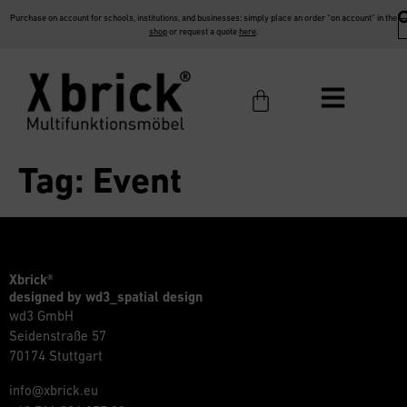
Purchase on account for schools, institutions, and businesses: simply place an order “on account” in the
shop
or request a quote
here
.
Tag:
Event
Xbrick®
designed by wd3_spatial design
wd3 GmbH
Seidenstraße 57
70174 Stuttgart
info@xbrick.eu