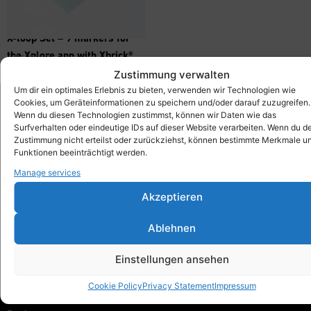
X-loop Set – 9 markers for
the Xplore app with Xbrick®
476,00
€
inkl. MwSt.
Zustimmung verwalten
Um dir ein optimales Erlebnis zu bieten, verwenden wir Technologien wie
Cookies, um Geräteinformationen zu speichern und/oder darauf zuzugreifen.
Wenn du diesen Technologien zustimmst, können wir Daten wie das
Surfverhalten oder eindeutige IDs auf dieser Website verarbeiten. Wenn du d
Xbrick®
Zustimmung nicht erteilst oder zurückziehst, können bestimmte Merkmale u
designed by wd3_spatial design
Funktionen beeinträchtigt werden.
wd3 GmbH
Manage services
Seidenstraße 57
70174 Stuttgart
Akzeptieren
info@xbrick.eu
Ablehnen
+49 711 284 977 20
Follow Xbrick®
Einstellungen ansehen
Cookie Policy
Privacy Statement
Impressum