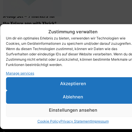
X-loop Set – 9 markers for
the Xplore app with Xbrick®
476,00
€
inkl. MwSt.
Zustimmung verwalten
Um dir ein optimales Erlebnis zu bieten, verwenden wir Technologien wie
Cookies, um Geräteinformationen zu speichern und/oder darauf zuzugreifen.
Wenn du diesen Technologien zustimmst, können wir Daten wie das
Surfverhalten oder eindeutige IDs auf dieser Website verarbeiten. Wenn du d
Xbrick®
Zustimmung nicht erteilst oder zurückziehst, können bestimmte Merkmale u
designed by wd3_spatial design
Funktionen beeinträchtigt werden.
wd3 GmbH
Manage services
Seidenstraße 57
70174 Stuttgart
Akzeptieren
info@xbrick.eu
Ablehnen
+49 711 284 977 20
Follow Xbrick®
Einstellungen ansehen
Cookie Policy
Privacy Statement
Impressum