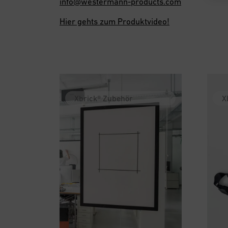
info@westermann-products.com
Hier gehts zum Produktvideo!
Xbrick® Zubehör
X