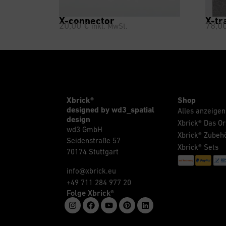
X-connector
X-tr
20,00
€
78,0
inkl. MwSt.
Xbrick®
Shop
designed by wd3_spatial
Alles anzeigen
design
Xbrick® Das Or
wd3 GmbH
Xbrick® Zubeh
Seidenstraße 57
Xbrick® Sets
70174 Stuttgart
info@xbrick.eu
+49 711 284 977 20
Folge Xbrick®