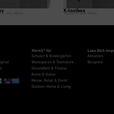
ay
X-toolbox
0
€
96,00
€
inkl. MwSt.
inkl. MwSt.
Xbrick® für
Lass Dich insp
Schulen & Kindergärten
Aktuelles
iginal
Workspaces & Teamwork
Beispiele
ör
Gesundheit & Fitness
Kunst & Kultur
Messe, Retail & Event
Outdoor, Home & Living