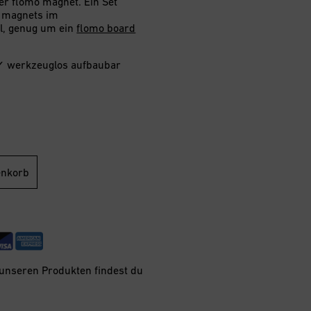
er flomo magnet. Ein Set
o magnets im
, genug um ein
flomo board
✓ werkzeuglos aufbaubar
enkorb
 unseren Produkten findest du