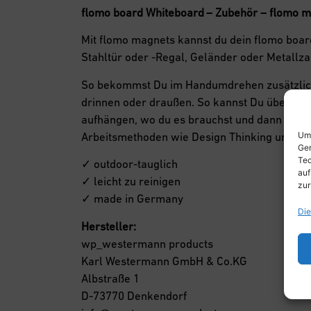
flomo board Whiteboard
– Zubehör – flomo 
Mit flomo magnets kannst du dein flomo boar
Stahltür oder -Regal, Geländer oder Metallza
So bekommst Du im Handumdrehen zusätzlic
drinnen oder draußen. So kannst Du überall f
aufhängen, wo du es brauchst und dann wied
Arbeitsmethoden wie Design Thinking und Agi
Um 
Ger
Tec
✓ outdoor-tauglich
auf
✓ leicht zu reinigen
zur
✓ made in Germany
Die
Hersteller:
wp_westermann products
Karl Westermann GmbH & Co.KG
Albstraße 1
D-73770 Denkendorf