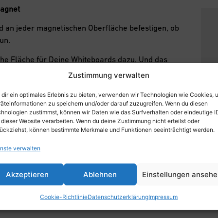
magnet
d an jeder magnetischen Oberfläche befestigen, ob
un.
he Fläche für Deine
Whiteboards
dazu. Und das
lexibel arbeiten und dein
Whiteboard
genau dort
Zustimmung verwalten
er mitnehmen. Eben perfekt für Workshops und für
les Arbeiten.
dir ein optimales Erlebnis zu bieten, verwenden wir Technologien wie Cookies, 
äteinformationen zu speichern und/oder darauf zuzugreifen. Wenn du diesen
hnologien zustimmst, können wir Daten wie das Surfverhalten oder eindeutige I
 dieser Website verarbeiten. Wenn du deine Zustimmung nicht erteilst oder
ückziehst, können bestimmte Merkmale und Funktionen beeinträchtigt werden.
nste verwalten
Akzeptieren
Ablehnen
Einstellungen anseh
Cookie-Richtlinie
Datenschutzerklärung
Impressum