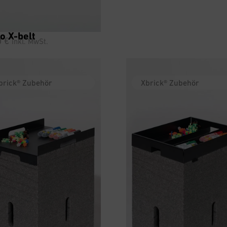
o X-belt
0
€
inkl. MwSt.
brick® Zubehör
Xbrick® Zubehör