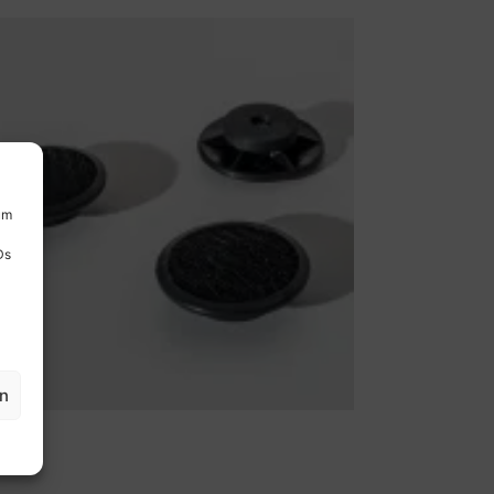
um
Ds
en