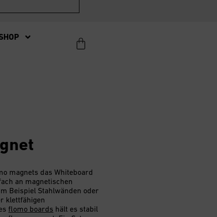
SHOP
gnet
omo magnets das Whiteboard
nfach an magnetischen
um Beispiel Stahlwänden oder
r klettfähigen
des
flomo boards
hält es stabil