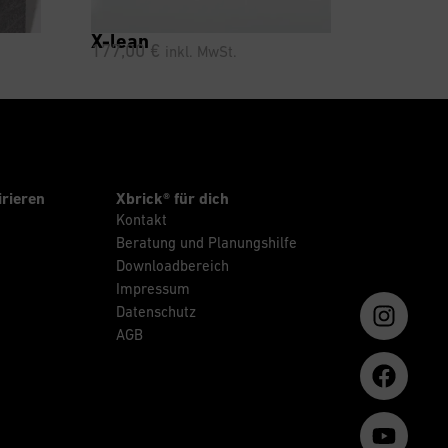
X-lean
177,00
€
inkl. MwSt.
irieren
Xbrick® für dich
Kontakt
Beratung und Planungshilfe
Downloadbereich
Impressum
Datenschutz
AGB