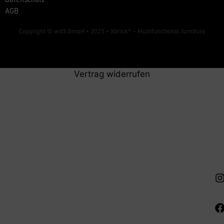
AGB
Copyright © wd3 GmbH • 2025 •
Xbrick® – Multifunctional furniture
Vertrag widerrufen