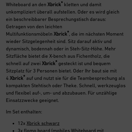
®
Whiteboard an den
Xbrick
kletten und damit
unkompliziert überall aufstellen. Oder es wird gleich
ein beschreibbarer Besprechungstisch daraus:
Getragen von den leichten
®
Multifunktionsmöbeln
Xbrick
, die im nächsten Moment
wieder Sitzgelegenheit sind. Sitz darauf aktiv und
dynamisch, bodennah oder in Steh-Sitz-Höhe. Mehr
Sitzfläche bietet die X-bench aus Fichentholz, die
®
schnell auf zwei
Xbrick
gesteckt ist und bequem
Sitzplatz für 3 Personen bietet. Oder Ihr baut sie mit
®
4
Xbrick
auf und nutzt sie für die Teambesprechung als
kompakten Stehtisch oder Theke. Schnell, werkzeuglos
und flexibel auf-, um- und abzubauen. Für unzählige
Einsatzzwecke geeignet.
Im Set enthalten:
12x
Xbrick schwarz
3x
flomo board
(mobiles Whiteboard mit