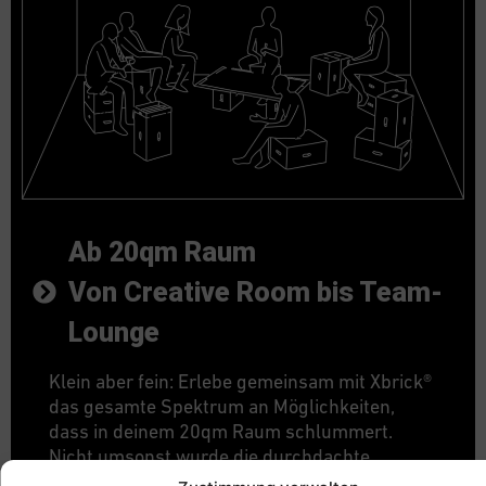
Ab 20qm Raum
Von Creative Room bis Team-
Lounge
Klein aber fein: Erlebe gemeinsam mit Xbrick®
das gesamte Spektrum an Möglichkeiten,
dass in deinem 20qm Raum schlummert.
Nicht umsonst wurde die durchdachte
Gestaltung des Xbrick® von der Jury des