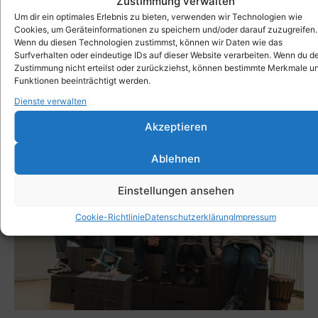
Zustimmung verwalten
Focus Open 2018 mit Gold prämiert. Als
Um dir ein optimales Erlebnis zu bieten, verwenden wir Technologien wie
idealen Kick-Start haben wir für dich unser
Cookies, um Geräteinformationen zu speichern und/oder darauf zuzugreifen.
Wenn du diesen Technologien zustimmst, können wir Daten wie das
New Work Set
zusammengestellt.
Surfverhalten oder eindeutige IDs auf dieser Website verarbeiten. Wenn du d
Zustimmung nicht erteilst oder zurückziehst, können bestimmte Merkmale u
Funktionen beeinträchtigt werden.
Dienste verwalten
Akzeptieren
Ablehnen
Einstellungen ansehen
Cookie-Richtlinie
Datenschutzerklärung
Impressum