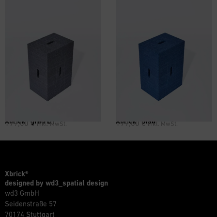
Xbrick® grau B1
Xbrick® blau
199,00
€
199,00
€
inkl. MwSt.
inkl. MwSt.
Xbrick®
designed by wd3_spatial design
wd3 GmbH
Seidenstraße 57
70174 Stuttgart