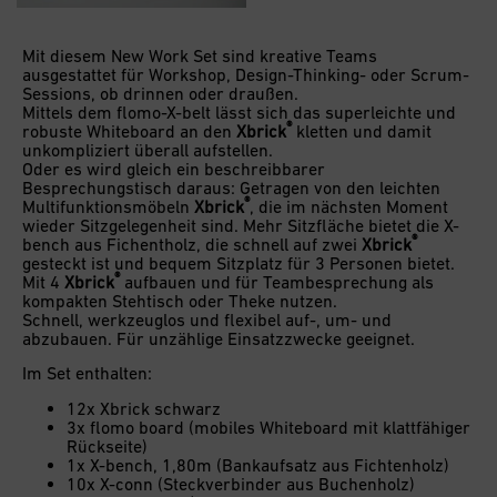
Mit diesem New Work Set sind kreative Teams
ausgestattet für Workshop, Design-Thinking- oder Scrum-
Sessions, ob drinnen oder draußen.
Mittels dem flomo-X-belt lässt sich das superleichte und
®
robuste Whiteboard an den
Xbrick
kletten und damit
unkompliziert überall aufstellen.
Oder es wird gleich ein beschreibbarer
Besprechungstisch daraus: Getragen von den leichten
®
Multifunktionsmöbeln
Xbrick
, die im nächsten Moment
wieder Sitzgelegenheit sind. Mehr Sitzfläche bietet die X-
®
bench aus Fichentholz, die schnell auf zwei
Xbrick
gesteckt ist und bequem Sitzplatz für 3 Personen bietet.
®
Mit 4
Xbrick
aufbauen und für Teambesprechung als
kompakten Stehtisch oder Theke nutzen.
Schnell, werkzeuglos und flexibel auf-, um- und
abzubauen. Für unzählige Einsatzzwecke geeignet.
Im Set enthalten:
12x Xbrick schwarz
3x flomo board (mobiles Whiteboard mit klattfähiger
Rückseite)
1x X-bench, 1,80m (Bankaufsatz aus Fichtenholz)
10x X-conn (Steckverbinder aus Buchenholz)