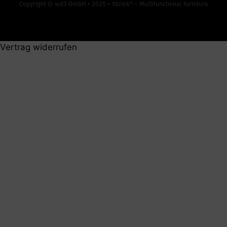
Copyright © wd3 GmbH • 2025 •
Xbrick® – Multifunctional furniture
Vertrag widerrufen