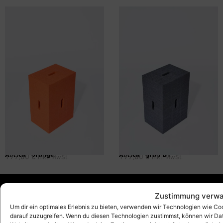
Xbrick® orange
Xbrick® grau B1
199,00
€
199,00
€
inkl. MwSt.
inkl. MwSt.
Zustimmung verwa
Um dir ein optimales Erlebnis zu bieten, verwenden wir Technologien wie C
Xbrick®
darauf zuzugreifen. Wenn du diesen Technologien zustimmst, können wir Date
designed by wd3_spatial design