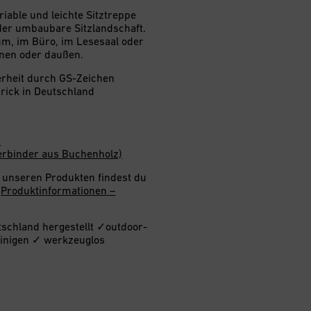
riable und leichte Sitztreppe
der umbaubare Sitzlandschaft.
m, im Büro, im Lesesaal oder
nen oder daußen.
herheit durch GS-Zeichen
Xbrick in Deutschland
z
erbinder aus Buchenholz)
u unseren Produkten findest du
:
Produktinformationen –
schland hergestellt ✓outdoor-
reinigen ✓ werkzeuglos