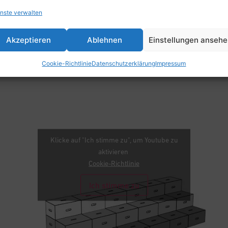
nste verwalten
Akzeptieren
Ablehnen
Einstellungen anseh
Cookie-Richtlinie
Datenschutzerklärung
Impressum
Klicke auf "Ich stimme zu", um Youtube zu
aktivieren
Cookie-Richtlinie
Ich stimme zu