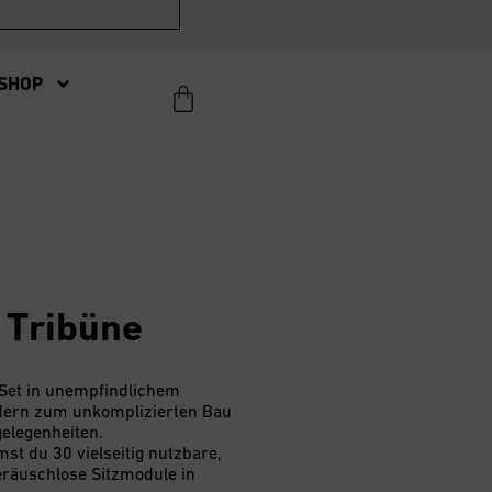
SHOP
 Tribüne
Set in unempfindlichem
dern zum unkomplizierten Bau
gelegenheiten.
st du 30 vielseitig nutzbare,
eräuschlose Sitzmodule in