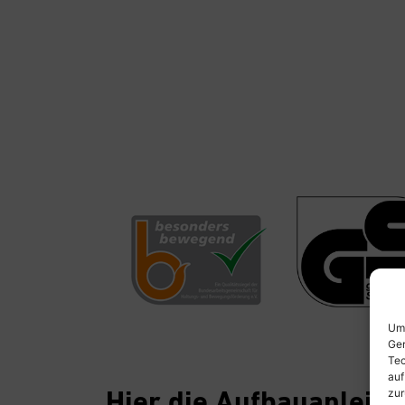
Um 
Ger
Tec
auf
Hier die Aufbauanleitu
zur