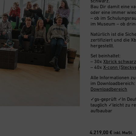
schwarz.
Bau Dir damit eine va
oder eine immer wie
– ob im Schulungsrau
im Museum – ob drin
Natürlich ist die Sic
zertifiziert und die 
hergestellt.
Set beinhaltet:
– 30x
Xbrick schwar
– 40x
X-conn (Steckv
Alle Informationen z
im Downloadbereich
Downloadbereich
✓gs-geprüft ✓In Deut
tauglich ✓leicht zu 
aufbaubar
4.219,00
€
inkl. MwSt.