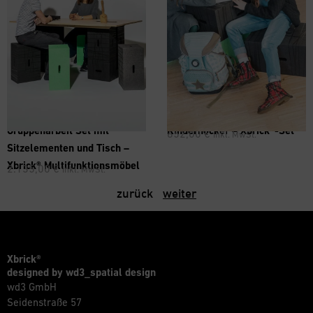
Gruppenarbeit Set mit
Kinderhocker – Xbrick®-Set
652,00
€
inkl. MwSt.
Sitzelementen und Tisch –
Xbrick® Multifunktionsmöbel
2.135,00
€
inkl. MwSt.
zurück
weiter
Xbrick®
designed by wd3_spatial design
wd3 GmbH
Seidenstraße 57