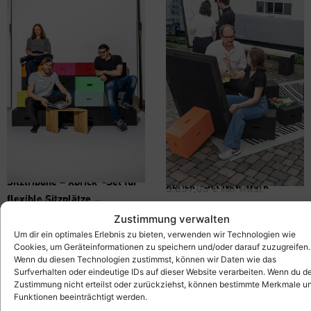
Sitztribüne – Xbrick®-Set für
Xbrick®-Set New Work
3.859,00
€
inkl. MwSt.
flexible Sitzplätze
4.795,00
€
inkl. MwSt.
Zustimmung verwalten
Um dir ein optimales Erlebnis zu bieten, verwenden wir Technologien wie
Cookies, um Geräteinformationen zu speichern und/oder darauf zuzugreifen.
Wenn du diesen Technologien zustimmst, können wir Daten wie das
Surfverhalten oder eindeutige IDs auf dieser Website verarbeiten. Wenn du d
Zustimmung nicht erteilst oder zurückziehst, können bestimmte Merkmale u
Funktionen beeinträchtigt werden.