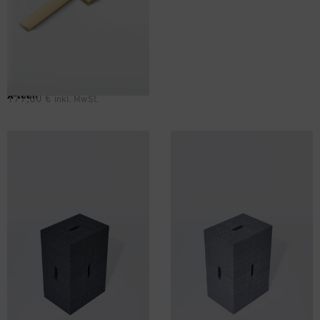
X-lean
177,00
€
inkl. MwSt.