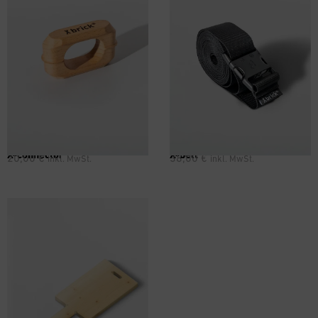
X-connector
X-belt
20,00
€
38,00
€
inkl. MwSt.
inkl. MwSt.