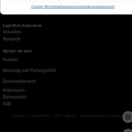
Messe, Retail & Event
Cookie-Richtlinie
Datenschutzerklärung
Impressum
Outdoor, Home & Living
Lass Dich inspirieren
Aktuelles
Beispiele
Xbrick® für dich
Kontakt
Beratung und Planungshilfe
Downloadbereich
Impressum
Datenschutz
AGB
Copyright © wd3 GmbH • 2025 •
Xbrick® – Multifunctional furniture