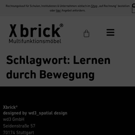
Rechnungskauf für Schulen, Institutionen & Unternehmen: einfach im
Shop
„auf Rechnung“ bestellen
oder
hier
Angebot anfordern.
Schlagwort:
Lernen
durch Bewegung
Xbrick®
designed by wd3_spatial design
wd3 GmbH
Seidenstraße 57
70174 Stuttgart