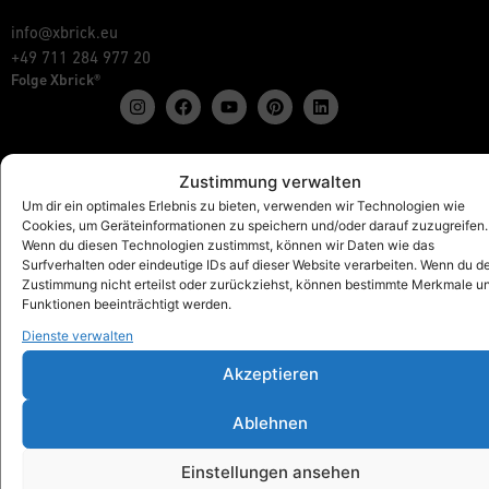
info@xbrick.eu
+49 711 284 977 20
Folge Xbrick®
Zustimmung verwalten
Shop
Um dir ein optimales Erlebnis zu bieten, verwenden wir Technologien wie
Alles anzeigen
Cookies, um Geräteinformationen zu speichern und/oder darauf zuzugreifen.
Xbrick® Das Original
Wenn du diesen Technologien zustimmst, können wir Daten wie das
Xbrick® Zubehör
Surfverhalten oder eindeutige IDs auf dieser Website verarbeiten. Wenn du d
Zustimmung nicht erteilst oder zurückziehst, können bestimmte Merkmale u
Xbrick® Sets
Funktionen beeinträchtigt werden.
Dienste verwalten
Akzeptieren
Xbrick® für
Schulen & Kindergärten
Ablehnen
Workspaces & Teamwork
Gesundheit & Fitness
Einstellungen ansehen
Kunst & Kultur