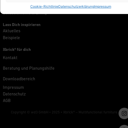
Messe, Retail & Event
Cookie-Richtlinie
Datenschutzerklärung
Impressum
Outdoor, Home & Living
Lass Dich inspirieren
Aktuelles
Beispiele
Xbrick® für dich
Kontakt
Beratung und Planungshilfe
Downloadbereich
Impressum
Datenschutz
AGB
Copyright © wd3 GmbH • 2025 •
Xbrick® – Multifunctional furniture