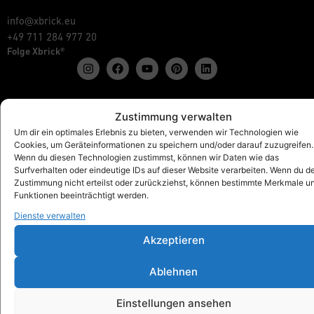
info@xbrick.eu
+49 711 284 977 20
Folge Xbrick®
Zustimmung verwalten
Shop
Um dir ein optimales Erlebnis zu bieten, verwenden wir Technologien wie
Alles anzeigen
Cookies, um Geräteinformationen zu speichern und/oder darauf zuzugreifen.
Xbrick® Das Original
Wenn du diesen Technologien zustimmst, können wir Daten wie das
Xbrick® Zubehör
Surfverhalten oder eindeutige IDs auf dieser Website verarbeiten. Wenn du d
Zustimmung nicht erteilst oder zurückziehst, können bestimmte Merkmale u
Xbrick® Sets
Funktionen beeinträchtigt werden.
Dienste verwalten
Akzeptieren
Xbrick® für
Schulen & Kindergärten
Ablehnen
Workspaces & Teamwork
Gesundheit & Fitness
Einstellungen ansehen
Kunst & Kultur