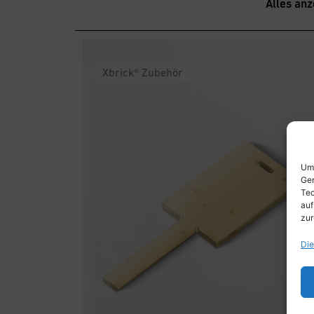
Alles anz
Xbrick® Zubehör
Um 
Ger
Tec
auf
zur
Die