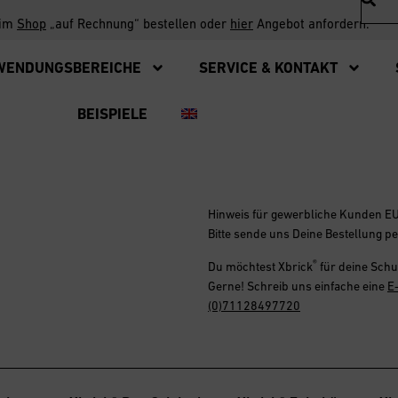
 im
Shop
„auf Rechnung“ bestellen oder
hier
Angebot anfordern.
WENDUNGSBEREICHE
SERVICE & KONTAKT
BEISPIELE
Hinweis für gewerbliche Kunden E
Bitte sende uns Deine Bestellung p
®
Du möchtest
Xbrick
für deine Schu
Gerne! Schreib uns einfache eine
E
(0)71128497720