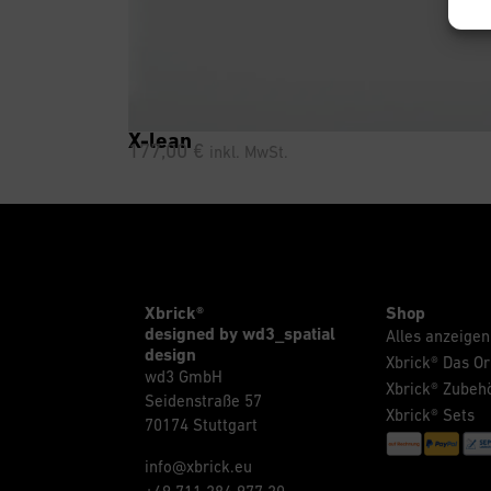
X-lean
177,00
€
inkl. MwSt.
Xbrick®
Shop
designed by wd3_spatial
Alles anzeigen
design
Xbrick® Das Or
wd3 GmbH
Xbrick® Zubeh
Seidenstraße 57
Xbrick® Sets
70174 Stuttgart
info@xbrick.eu