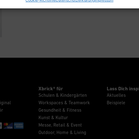
Cookie-Richtlinie
Datenschutzerklärung
Impressum
Xbrick® für
Lass Dich insp
Schulen & Kindergärten
Aktuelles
iginal
Workspaces & Teamwork
Beispiele
ör
Gesundheit & Fitness
Kunst & Kultur
Messe, Retail & Event
Outdoor, Home & Living