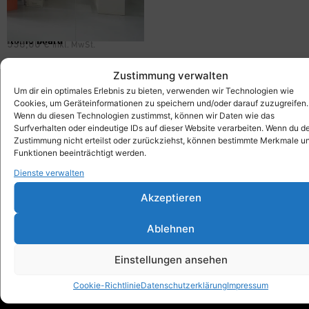
flomo board
558,00
€
inkl. MwSt.
Zustimmung verwalten
Um dir ein optimales Erlebnis zu bieten, verwenden wir Technologien wie
Cookies, um Geräteinformationen zu speichern und/oder darauf zuzugreifen.
Xbrick®
Wenn du diesen Technologien zustimmst, können wir Daten wie das
Surfverhalten oder eindeutige IDs auf dieser Website verarbeiten. Wenn du d
designed by wd3_spatial design
Zustimmung nicht erteilst oder zurückziehst, können bestimmte Merkmale u
wd3 GmbH
Funktionen beeinträchtigt werden.
Seidenstraße 57
Dienste verwalten
70174 Stuttgart
Akzeptieren
info@xbrick.eu
+49 711 284 977 20
Ablehnen
Folge Xbrick®
Einstellungen ansehen
Cookie-Richtlinie
Datenschutzerklärung
Impressum
Shop