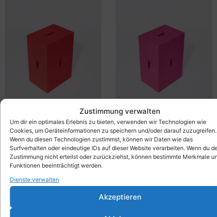
Zustimmung verwalten
Xbrick® rot
Xbrick® magenta
229,00
€
199,00
€
inkl. MwSt.
inkl. MwSt.
Um dir ein optimales Erlebnis zu bieten, verwenden wir Technologien wie
Cookies, um Geräteinformationen zu speichern und/oder darauf zuzugreifen.
Wenn du diesen Technologien zustimmst, können wir Daten wie das
Surfverhalten oder eindeutige IDs auf dieser Website verarbeiten. Wenn du d
Zustimmung nicht erteilst oder zurückziehst, können bestimmte Merkmale u
Funktionen beeinträchtigt werden.
Dienste verwalten
Akzeptieren