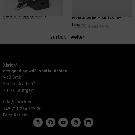
Xbrick® STARTER-SET
®
249,00
€
Mobile Bank – Xbrick
X-
inkl. MwSt.
bench
458,00
€
inkl. MwSt.
zurück
weiter
Xbrick®
designed by wd3_spatial design
wd3 GmbH
Seidenstraße 57
70174 Stuttgart
info@xbrick.eu
+49 711 284 977 20
Folge Xbrick®