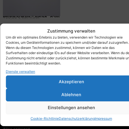
Balancierbrett – Xbrick® X-tilt
160,00
€
inkl. MwSt.
Zustimmung verwalten
Um dir ein optimales Erlebnis zu bieten, verwenden wir Technologien wie
Cookies, um Geräteinformationen zu speichern und/oder darauf zuzugreifen.
Xbrick®
Wenn du diesen Technologien zustimmst, können wir Daten wie das
designed by wd3_spatial design
Surfverhalten oder eindeutige IDs auf dieser Website verarbeiten. Wenn du d
Zustimmung nicht erteilst oder zurückziehst, können bestimmte Merkmale u
wd3 GmbH
Funktionen beeinträchtigt werden.
Seidenstraße 57
70174 Stuttgart
Dienste verwalten
Akzeptieren
info@xbrick.eu
+49 711 284 977 20
Ablehnen
Folge Xbrick®
Einstellungen ansehen
Cookie-Richtlinie
Datenschutzerklärung
Impressum
Shop