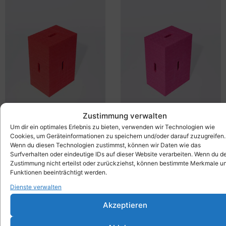
Zustimmung verwalten
Xbrick® rot
Xbrick® magenta
229,00
€
199,00
€
inkl. MwSt.
inkl. MwSt.
Um dir ein optimales Erlebnis zu bieten, verwenden wir Technologien wie
Cookies, um Geräteinformationen zu speichern und/oder darauf zuzugreifen.
Wenn du diesen Technologien zustimmst, können wir Daten wie das
Surfverhalten oder eindeutige IDs auf dieser Website verarbeiten. Wenn du d
Zustimmung nicht erteilst oder zurückziehst, können bestimmte Merkmale u
Funktionen beeinträchtigt werden.
Dienste verwalten
Akzeptieren