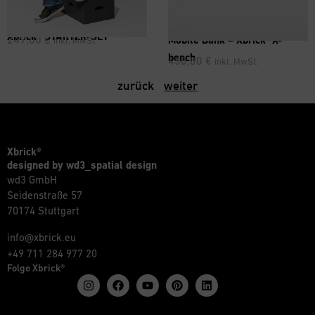
Xbrick® STARTER-SET
®
249,00
€
Mobile Bank – Xbrick
X-
inkl. MwSt.
bench
458,00
€
inkl. MwSt.
zurück
weiter
Xbrick®
designed by wd3_spatial design
wd3 GmbH
Seidenstraße 57
70174 Stuttgart
info@xbrick.eu
+49 711 284 977 20
Folge Xbrick®