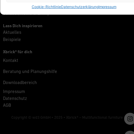
Messe, Retail & Event
Cookie-Richtlinie
Datenschutzerklärung
Impressum
Outdoor, Home & Living
Lass Dich inspirieren
Aktuelles
Beispiele
Xbrick® für dich
Kontakt
Beratung und Planungshilfe
Downloadbereich
Impressum
Datenschutz
AGB
Copyright © wd3 GmbH • 2025 •
Xbrick® – Multifunctional furniture