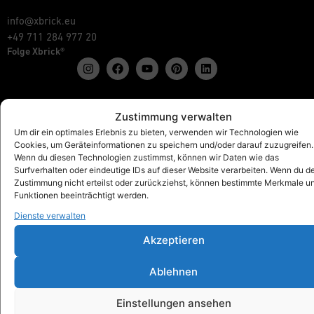
info@xbrick.eu
+49 711 284 977 20
Folge Xbrick®
Zustimmung verwalten
Shop
Um dir ein optimales Erlebnis zu bieten, verwenden wir Technologien wie
Alles anzeigen
Cookies, um Geräteinformationen zu speichern und/oder darauf zuzugreifen.
Xbrick® Das Original
Wenn du diesen Technologien zustimmst, können wir Daten wie das
Xbrick® Zubehör
Surfverhalten oder eindeutige IDs auf dieser Website verarbeiten. Wenn du d
Zustimmung nicht erteilst oder zurückziehst, können bestimmte Merkmale u
Xbrick® Sets
Funktionen beeinträchtigt werden.
Dienste verwalten
Akzeptieren
Xbrick® für
Schulen & Kindergärten
Ablehnen
Workspaces & Teamwork
Gesundheit & Fitness
Einstellungen ansehen
Kunst & Kultur