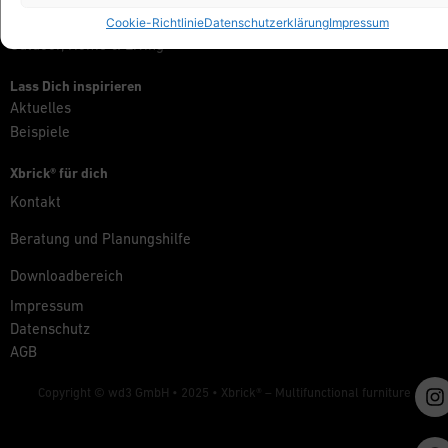
Messe, Retail & Event
Cookie-Richtlinie
Datenschutzerklärung
Impressum
Outdoor, Home & Living
Lass Dich inspirieren
Aktuelles
Beispiele
Xbrick® für dich
Kontakt
Beratung und Planungshilfe
Downloadbereich
Impressum
Datenschutz
AGB
Copyright © wd3 GmbH • 2025 •
Xbrick® – Multifunctional furniture