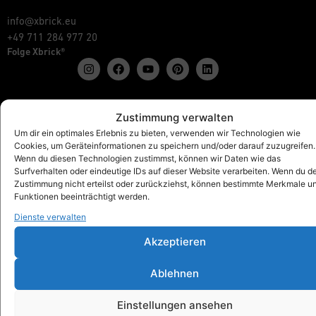
info@xbrick.eu
+49 711 284 977 20
Folge Xbrick®
Zustimmung verwalten
Shop
Um dir ein optimales Erlebnis zu bieten, verwenden wir Technologien wie
Alles anzeigen
Cookies, um Geräteinformationen zu speichern und/oder darauf zuzugreifen.
Xbrick® Das Original
Wenn du diesen Technologien zustimmst, können wir Daten wie das
Xbrick® Zubehör
Surfverhalten oder eindeutige IDs auf dieser Website verarbeiten. Wenn du d
Zustimmung nicht erteilst oder zurückziehst, können bestimmte Merkmale u
Xbrick® Sets
Funktionen beeinträchtigt werden.
Dienste verwalten
Akzeptieren
Xbrick® für
Schulen & Kindergärten
Ablehnen
Workspaces & Teamwork
Gesundheit & Fitness
Einstellungen ansehen
Kunst & Kultur