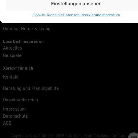
Einstellungen ansehen
Gesundheit & Fitness
Kunst & Kultur
Cookie-Richtlinie
Datenschutzerklärung
Impressum
Messe, Retail & Event
Outdoor, Home & Living
Lass Dich inspirieren
Aktuelles
Beispiele
Xbrick® für dich
Kontakt
Beratung und Planungshilfe
Downloadbereich
Impressum
Datenschutz
AGB
Copyright © wd3 GmbH • 2025 •
Xbrick® – Multifunctional furniture