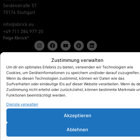
Seidenstraße 57
70174 Stuttgart
info@xbrick.eu
+49 711 284 977 20
Folge Xbrick®
Zustimmung verwalten
Um dir ein optimales Erlebnis zu bieten, verwenden wir Technologien wie
Shop
Cookies, um Geräteinformationen zu speichern und/oder darauf zuzugreifen.
Alles anzeigen
Wenn du diesen Technologien zustimmst, können wir Daten wie das
Xbrick® Das Original
Surfverhalten oder eindeutige IDs auf dieser Website verarbeiten. Wenn du d
Zustimmung nicht erteilst oder zurückziehst, können bestimmte Merkmale u
Xbrick® Zubehör
Funktionen beeinträchtigt werden.
Xbrick® Sets
Dienste verwalten
Akzeptieren
Xbrick® für
Ablehnen
Schulen & Kindergärten
Workspaces & Teamwork