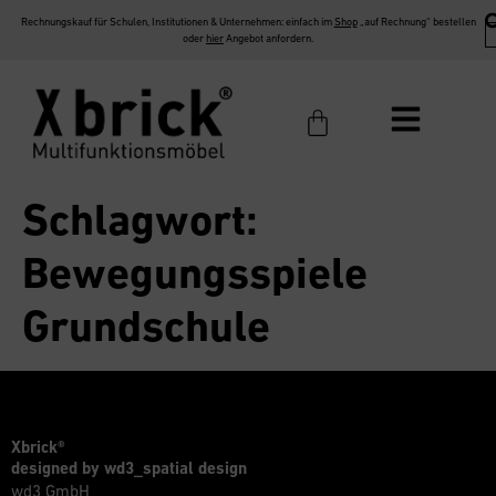
Rechnungskauf für Schulen, Institutionen & Unternehmen: einfach im
Shop
„auf Rechnung“ bestellen
oder
hier
Angebot anfordern.
Schlagwort:
Bewegungsspiele
Grundschule
Xbrick®
designed by wd3_spatial design
wd3 GmbH