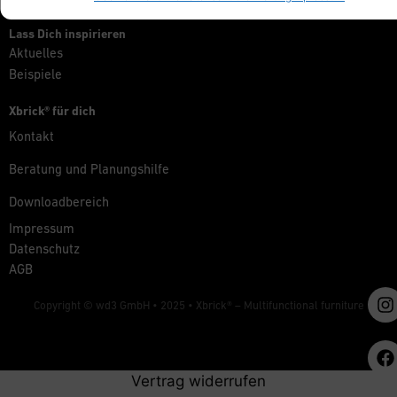
Lass Dich inspirieren
Aktuelles
Beispiele
Xbrick® für dich
Kontakt
Beratung und Planungshilfe
Downloadbereich
Impressum
Datenschutz
AGB
Copyright © wd3 GmbH • 2025 •
Xbrick® – Multifunctional furniture
Vertrag widerrufen