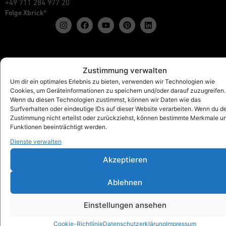
+49 711 284 977 20
Folge Xbrick®
Shop
Zustimmung verwalten
Alles anzeigen
Um dir ein optimales Erlebnis zu bieten, verwenden wir Technologien wie
Xbrick® Das Original
Cookies, um Geräteinformationen zu speichern und/oder darauf zuzugreifen.
Xbrick® Zubehör
Wenn du diesen Technologien zustimmst, können wir Daten wie das
Surfverhalten oder eindeutige IDs auf dieser Website verarbeiten. Wenn du d
Xbrick® Sets
Zustimmung nicht erteilst oder zurückziehst, können bestimmte Merkmale u
Funktionen beeinträchtigt werden.
Dienste verwalten
Xbrick® für
Akzeptieren
Schulen & Kindergärten
Workspaces & Teamwork
Ablehnen
Gesundheit & Fitness
Kunst & Kultur
Einstellungen ansehen
Messe, Retail & Event
Outdoor, Home & Living
Cookie-Richtlinie
Datenschutzerklärung
Impressum