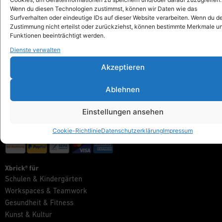
info@xbrick.eu
Wenn du diesen Technologien zustimmst, können wir Daten wie das
Surfverhalten oder eindeutige IDs auf dieser Website verarbeiten. Wenn du d
+49 711 284 977 20
Zustimmung nicht erteilst oder zurückziehst, können bestimmte Merkmale u
Folge Xbrick®
Funktionen beeinträchtigt werden.
Dienste verwalten
Akzeptieren
Shop
Ablehnen
Alles anzeigen
Xbrick® Das Original
Einstellungen ansehen
Xbrick® Zubehör
Xbrick® Sets
Cookie-Richtlinie
Datenschutzerklärung
Impressum
Xbrick® für
Schulen & Kindergärten
Workspaces & Teamwork
Gesundheit & Fitness
Kunst & Kultur