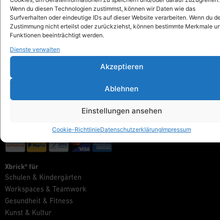
info@xbrick.eu
Wenn du diesen Technologien zustimmst, können wir Daten wie das
Surfverhalten oder eindeutige IDs auf dieser Website verarbeiten. Wenn du d
+49 711 284 977 20
Zustimmung nicht erteilst oder zurückziehst, können bestimmte Merkmale u
Folge Xbrick®
Funktionen beeinträchtigt werden.
Dienste verwalten
Akzeptieren
Shop
Ablehnen
Alles anzeigen
Xbrick® Das Original
Einstellungen ansehen
Xbrick® Zubehör
Xbrick® Sets
Cookie-Richtlinie
Datenschutzerklärung
Impressum
Xbrick® für
Schulen & Kindergärten
Workspaces & Teamwork
Gesundheit & Fitness
Kunst & Kultur