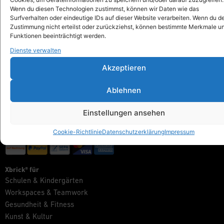
info@xbrick.eu
Wenn du diesen Technologien zustimmst, können wir Daten wie das
Surfverhalten oder eindeutige IDs auf dieser Website verarbeiten. Wenn du d
+49 711 284 977 20
Zustimmung nicht erteilst oder zurückziehst, können bestimmte Merkmale u
Folge Xbrick®
Funktionen beeinträchtigt werden.
Dienste verwalten
Akzeptieren
Shop
Ablehnen
Alles anzeigen
Xbrick® Das Original
Einstellungen ansehen
Xbrick® Zubehör
Xbrick® Sets
Cookie-Richtlinie
Datenschutzerklärung
Impressum
Xbrick® für
Schulen & Kindergärten
Workspaces & Teamwork
Gesundheit & Fitness
Kunst & Kultur